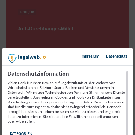
DEIN JOB
Anti-Durchhänger-Mittel
Impressum
Datenschutz
legalweb
.io
Motivationsboosts für deinen Arbeitsalltag Die
Minuten bis zum Dienstschluss wollen einfach nicht
vergehen und fühlen sich an wie Stunden. Gleichzeitig
Datenschutzinformation
stapelt sich die Arbeit vor dir, das Chaos im…
Vielen Dank für Ihren Besuch auf Sogehtzukunft.at, der Website von
Wirtschaftskammer Salzburg Sparte Banken und Versicherungen in
Österreich. Wir nutzen Technologien von Partnern (5), um unsere Dienste
21. FEBRUAR 2022
bereitzustellen. Dazu gehören Cookies und Tools von Drittanbietern zur
Verarbeitung einiger Ihrer personenbezogenen Daten. Diese Technologien
sind für die Nutzung der Website nicht zwingend erforderlich. Dennoch
ermöglichen sie es uns, einen besseren Service zu bieten und enger mit
Ihnen zu interagieren. Sie können Ihre Einwilligung jederzeit anpassen
oder widerrufen.
Neueste Beiträge
KATEGORIEN