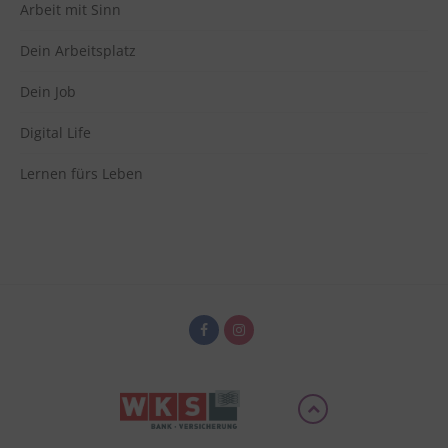
Arbeit mit Sinn
Vimeo
zu Vimeo
Details
Vimeo Inc., USA
Switch zum 
Dein Arbeitsplatz
Dein Job
Digital Life
Lernen fürs Leben