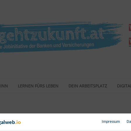
SINN
LERNEN FÜRS LEBEN
DEIN ARBEITSPLATZ
DIGITAL
Impressum
Da
galweb
.io