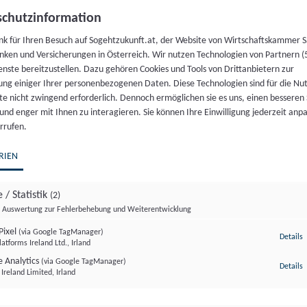
chutzinformation
nk für Ihren Besuch auf Sogehtzukunft.at, der Website von Wirtschaftskammer S
nken und Versicherungen in Österreich. Wir nutzen Technologien von Partnern (
enste bereitzustellen. Dazu gehören Cookies und Tools von Drittanbietern zur
ung einiger Ihrer personenbezogenen Daten. Diese Technologien sind für die Nu
te nicht zwingend erforderlich. Dennoch ermöglichen sie es uns, einen besseren 
 und enger mit Ihnen zu interagieren. Sie können Ihre Einwilligung jederzeit anp
rrufen.
RIEN
 / Statistik
(2)
Auswertung zur Fehlerbehebung und Weiterentwicklung
Pixel
(via Google TagManager)
z
Details
atforms Ireland Ltd., Irland
 Analytics
(via Google TagManager)
z
Details
Ireland Limited, Irland