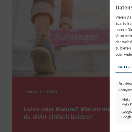
Datens
Vielen Da
Sparte Ba
unsere Di
Verarbeit
der Websi
zu bieten
oder wide
KATEGO
Analyse
Anonyme 
LERNEN FÜRS LEBEN
Meta 
Meta Pl
Lehre oder Matura? Warum machst
Google
du nicht einfach beides?
Google 