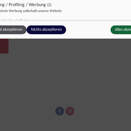
ing / Profiling / Werbung
(2)
isierte Werbung außerhalb unserer Website
rm
(via Google TagManager)
z
Details
 A/S, Dänemark
l akzeptieren
Nichts akzeptieren
Alles akz
 Pixel
(via Google TagManager)
z
Details
Technology Limited, Irland
ge Inhalte
(1)
g zusätzlicher Informationen
z
Details
Inc., USA