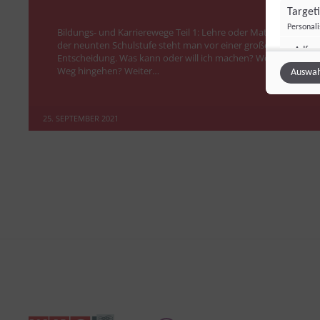
Target
Personal
Bildungs- und Karrierewege Teil 1: Lehre oder Matura Nach
der neunten Schulstufe steht man vor einer großen
Adfo
Entscheidung. Was kann oder will ich machen? Wo soll mein
Adform
Weg hingehen? Weiter…
Auswah
TikTok
TikTok 
25. SEPTEMBER 2021
Sonsti
Einbindun
Vimeo
Vimeo 