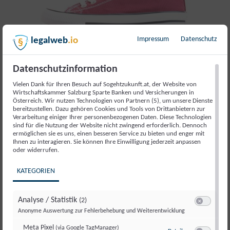
Impressum
Datenschutz
legalweb
.io
Datenschutzinformation
Vielen Dank für Ihren Besuch auf Sogehtzukunft.at, der Website von
Wirtschaftskammer Salzburg Sparte Banken und Versicherungen in
Österreich. Wir nutzen Technologien von Partnern (5), um unsere Dienste
bereitzustellen. Dazu gehören Cookies und Tools von Drittanbietern zur
Verarbeitung einiger Ihrer personenbezogenen Daten. Diese Technologien
sind für die Nutzung der Website nicht zwingend erforderlich. Dennoch
ermöglichen sie es uns, einen besseren Service zu bieten und enger mit
DEIN ARBEITSPLATZ
Ihnen zu interagieren. Sie können Ihre Einwilligung jederzeit anpassen
oder widerrufen.
Work in style
KATEGORIEN
Analyse / Statistik
(2)
Switch zum E
Anonyme Auswertung zur Fehlerbehebung und Weiterentwicklung
„Mode ist vergänglich. Stil niemals.“ Das Zitat stammt
von Coco Chanel, ist also auch schon ein paar Jährchen
Meta Pixel
(via Google TagManager)