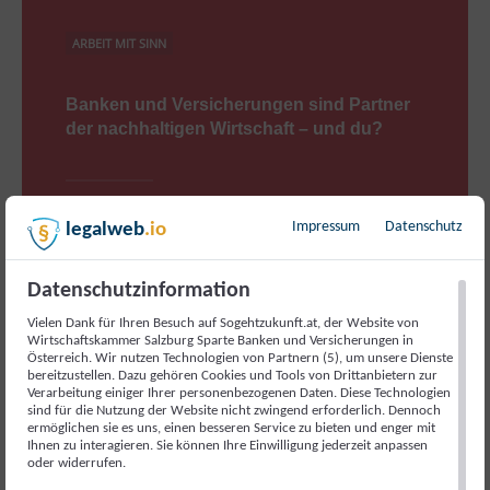
ARBEIT MIT SINN
Banken und Versicherungen sind Partner
der nachhaltigen Wirtschaft – und du?
Impressum
Datenschutz
legalweb
.io
Auf dem Weg in eine nachhaltige Wirtschaftswelt ist die
Finanzwelt ein Partner. Sowohl bei der
Produktgestaltung als auch bei der Kreditvergabe
Datenschutzinformation
spielen Nachhaltigkeitskriterien eine immer größere
Rolle. Versicherungen mildern mit…
Vielen Dank für Ihren Besuch auf Sogehtzukunft.at, der Website von
Wirtschaftskammer Salzburg Sparte Banken und Versicherungen in
Österreich. Wir nutzen Technologien von Partnern (5), um unsere Dienste
bereitzustellen. Dazu gehören Cookies und Tools von Drittanbietern zur
8. OKTOBER 2024
Verarbeitung einiger Ihrer personenbezogenen Daten. Diese Technologien
sind für die Nutzung der Website nicht zwingend erforderlich. Dennoch
ermöglichen sie es uns, einen besseren Service zu bieten und enger mit
Ihnen zu interagieren. Sie können Ihre Einwilligung jederzeit anpassen
oder widerrufen.