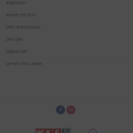
Switch zum E
Allgemein
Einbindung zusätzlicher Informationen
Vimeo
zu Vimeo
Arbeit mit Sinn
Details
Vimeo Inc., USA
Switch zum 
Dein Arbeitsplatz
Dein Job
Digital Life
Lernen fürs Leben