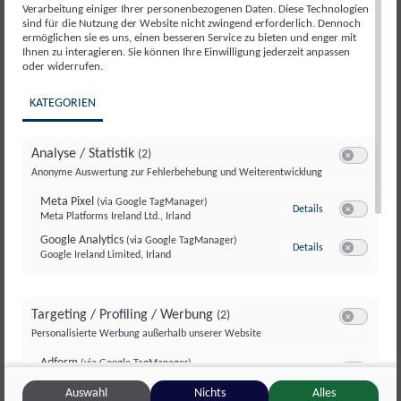
Verarbeitung einiger Ihrer personenbezogenen Daten. Diese Technologien
Teil davon mit ganz eigenen Wünschen, Zielen und
sind für die Nutzung der Website nicht zwingend erforderlich. Dennoch
Bedürfnissen….
ermöglichen sie es uns, einen besseren Service zu bieten und enger mit
Ihnen zu interagieren. Sie können Ihre Einwilligung jederzeit anpassen
oder widerrufen.
25. APRIL 2020
KATEGORIEN
Analyse / Statistik
(2)
Switch zum E
Anonyme Auswertung zur Fehlerbehebung und Weiterentwicklung
Neueste Beiträge
Meta Pixel
(via Google TagManager)
zu Meta Pixel
(via
Details
Meta Platforms Ireland Ltd., Irland
Switch zum 
Warum moderne Versicherungsjobs jeden Tag spannend
Google Analytics
(via Google TagManager)
zu Google Analyt
Details
Google Ireland Limited, Irland
sind
Switch zum E
Die Türen stehen dir offen – Durchgehen musst du selbst
Targeting / Profiling / Werbung
(2)
KI im Büroalltag: Welche Aufgaben auch künftig Menschen
Switch zum E
Personalisierte Werbung außerhalb unserer Website
in Banken und Versicherungen übernehmen werden
Adform
(via Google TagManager)
zu Adform
(via Go
Details
Adform A/S, Dänemark
Switch zum 
Bank ist doch nur etwas für Zahlenmenschen…oder?
Auswahl
Nichts
Alles