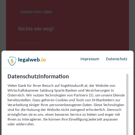
LERNEN FÜRS LEBEN
Nichts wie weg!
Immer auf Achse Reisen erweitert deinen Horizont und
Impressum
Datenschutz
legalweb
.io
die Quali deines Instagram-Accounts, kann aber den
Inhalt deiner Geldbörse bedeutend schmälern. Ein
Problem, dass dir vielleicht bekannt vorkommt. Falls
Datenschutzinformation
du nicht…
Vielen Dank für Ihren Besuch auf Sogehtzukunft.at, der Website von
Wirtschaftskammer Salzburg Sparte Banken und Versicherungen in
Österreich. Wir nutzen Technologien von Partnern (5), um unsere Dienste
15. JANUAR 2021
bereitzustellen. Dazu gehören Cookies und Tools von Drittanbietern zur
Verarbeitung einiger Ihrer personenbezogenen Daten. Diese Technologien
sind für die Nutzung der Website nicht zwingend erforderlich. Dennoch
ermöglichen sie es uns, einen besseren Service zu bieten und enger mit
Ihnen zu interagieren. Sie können Ihre Einwilligung jederzeit anpassen
oder widerrufen.
Neueste Beiträge