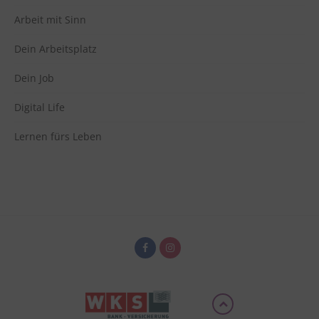
Arbeit mit Sinn
Vimeo
zu Vimeo
Details
Vimeo Inc., USA
Switch zum 
Dein Arbeitsplatz
Dein Job
Digital Life
Lernen fürs Leben