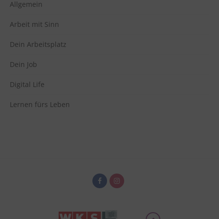
Switch zum E
Allgemein
Einbindung zusätzlicher Informationen
Vimeo
zu Vimeo
Arbeit mit Sinn
Details
Vimeo Inc., USA
Switch zum 
Dein Arbeitsplatz
Dein Job
Digital Life
Lernen fürs Leben