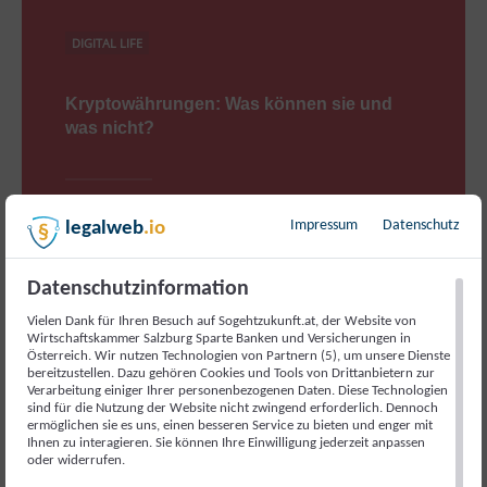
DIGITAL LIFE
Kryptowährungen: Was können sie und
was nicht?
Impressum
Datenschutz
legalweb
.io
Kryptowährungen sind weiterhin in aller Munde. Allein
im Jahr 2021 gab es über 10.000 verschiedene
Kryptowährungen, die die Schwelle der Zwei-Billion-
Datenschutzinformation
Dollar-Marke an Marktwert übertrafen. Eine der ersten
– und wahrscheinlich…
Vielen Dank für Ihren Besuch auf Sogehtzukunft.at, der Website von
Wirtschaftskammer Salzburg Sparte Banken und Versicherungen in
Österreich. Wir nutzen Technologien von Partnern (5), um unsere Dienste
bereitzustellen. Dazu gehören Cookies und Tools von Drittanbietern zur
27. OKTOBER 2022
Verarbeitung einiger Ihrer personenbezogenen Daten. Diese Technologien
sind für die Nutzung der Website nicht zwingend erforderlich. Dennoch
ermöglichen sie es uns, einen besseren Service zu bieten und enger mit
Ihnen zu interagieren. Sie können Ihre Einwilligung jederzeit anpassen
oder widerrufen.