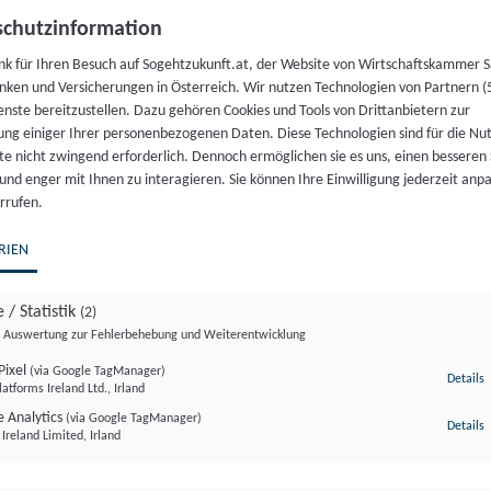
chutzinformation
nk für Ihren Besuch auf Sogehtzukunft.at, der Website von Wirtschaftskammer S
nken und Versicherungen in Österreich. Wir nutzen Technologien von Partnern (
enste bereitzustellen. Dazu gehören Cookies und Tools von Drittanbietern zur
ung einiger Ihrer personenbezogenen Daten. Diese Technologien sind für die Nu
te nicht zwingend erforderlich. Dennoch ermöglichen sie es uns, einen besseren 
 und enger mit Ihnen zu interagieren. Sie können Ihre Einwilligung jederzeit anp
rrufen.
RIEN
 / Statistik
(2)
Auswertung zur Fehlerbehebung und Weiterentwicklung
Pixel
(via Google TagManager)
z
Details
atforms Ireland Ltd., Irland
 Analytics
(via Google TagManager)
z
Details
Ireland Limited, Irland