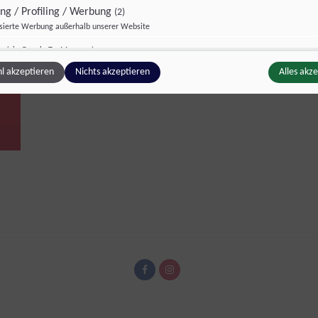
ing / Profiling / Werbung
(2)
isierte Werbung außerhalb unserer Website
rm
(via Google TagManager)
z
Details
 A/S, Dänemark
l akzeptieren
Nichts akzeptieren
Alles akz
 Pixel
(via Google TagManager)
z
Details
Technology Limited, Irland
ge Inhalte
(1)
g zusätzlicher Informationen
z
Details
Inc., USA