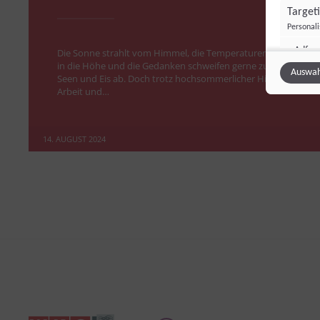
Target
Personal
Adfo
Die Sonne strahlt vom Himmel, die Temperaturen klettern
Adform
in die Höhe und die Gedanken schweifen gerne zu kühlen
Auswah
Seen und Eis ab. Doch trotz hochsommerlicher Hitze ruft die
TikTok
Arbeit und…
TikTok 
14. AUGUST 2024
Sonsti
Einbindun
Vimeo
Vimeo 