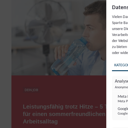
Datens
Vielen Da
Sparte Ba
unsere Di
Verarbeit
der Websi
zu bieten
oder wide
KATEGO
Analyse
Anonyme 
DEIN JOB
Meta 
Meta Pl
Leistungsfähig trotz Hitze – 5 Tipps
Google
für einen sommerfreundlichen
Google 
Arbeitsalltag