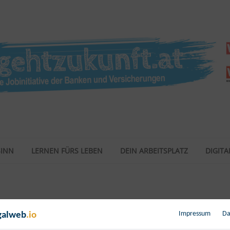
SINN
LERNEN FÜRS LEBEN
DEIN ARBEITSPLATZ
DIGITAL
Impressum
Da
galweb
.io