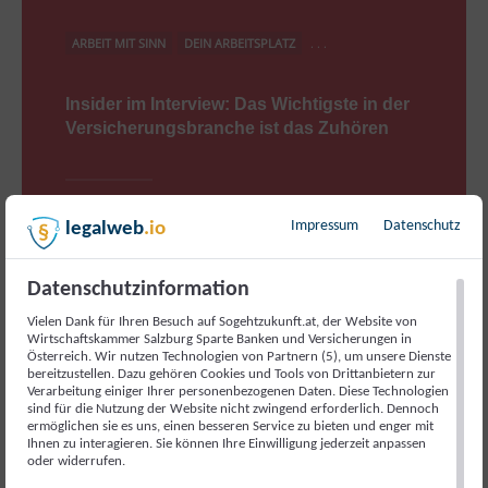
ARBEIT MIT SINN
DEIN ARBEITSPLATZ
. . .
Insider im Interview: Das Wichtigste in der
Versicherungsbranche ist das Zuhören
Impressum
Datenschutz
legalweb
.io
Familie und Freunde wussten schon immer, dass Julian
Engljähringer ein Kommunikationstalent ist. Ein
Zeitungsinserat brachte ihn schließlich auf die Idee,
Datenschutzinformation
eine Lehre zum Versicherungskaufmann zu starten.
Heute, mit 29, ist…
Vielen Dank für Ihren Besuch auf Sogehtzukunft.at, der Website von
Wirtschaftskammer Salzburg Sparte Banken und Versicherungen in
Österreich. Wir nutzen Technologien von Partnern (5), um unsere Dienste
bereitzustellen. Dazu gehören Cookies und Tools von Drittanbietern zur
22. DEZEMBER 2025
Verarbeitung einiger Ihrer personenbezogenen Daten. Diese Technologien
sind für die Nutzung der Website nicht zwingend erforderlich. Dennoch
ermöglichen sie es uns, einen besseren Service zu bieten und enger mit
Ihnen zu interagieren. Sie können Ihre Einwilligung jederzeit anpassen
oder widerrufen.