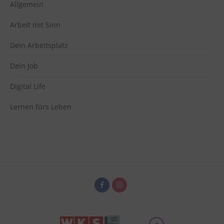
Switch zum E
Allgemein
Einbindung zusätzlicher Informationen
Vimeo
zu Vimeo
Arbeit mit Sinn
Details
Vimeo Inc., USA
Switch zum 
Dein Arbeitsplatz
Dein Job
Digital Life
Lernen fürs Leben