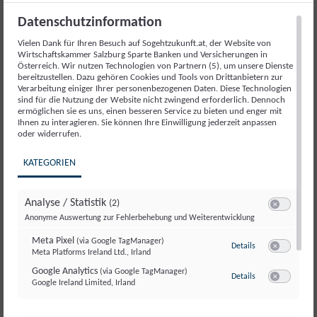
mittelprächtigen Witzes, kann tatsächlich
funktionieren. Durch unsere kleinen Tipps für
Datenschutzinformation
zwischendurch kannst du gut…
Vielen Dank für Ihren Besuch auf Sogehtzukunft.at, der Website von
Wirtschaftskammer Salzburg Sparte Banken und Versicherungen in
Österreich. Wir nutzen Technologien von Partnern (5), um unsere Dienste
20. FEBRUAR 2022
bereitzustellen. Dazu gehören Cookies und Tools von Drittanbietern zur
Verarbeitung einiger Ihrer personenbezogenen Daten. Diese Technologien
sind für die Nutzung der Website nicht zwingend erforderlich. Dennoch
ermöglichen sie es uns, einen besseren Service zu bieten und enger mit
Ihnen zu interagieren. Sie können Ihre Einwilligung jederzeit anpassen
oder widerrufen.
KATEGORIEN
Analyse / Statistik
(2)
Switch zum E
Anonyme Auswertung zur Fehlerbehebung und Weiterentwicklung
Meta Pixel
(via Google TagManager)
zu Meta Pixel
(via
Details
Meta Platforms Ireland Ltd., Irland
Switch zum 
Google Analytics
(via Google TagManager)
zu Google Analyt
Details
Google Ireland Limited, Irland
Switch zum E