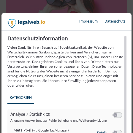
Impressum
Datenschutz
legalweb
.io
Datenschutzinformation
Vielen Dank für Ihren Besuch auf Sogehtzukunft.at, der Website von
Wirtschaftskammer Salzburg Sparte Banken und Versicherungen in
Österreich. Wir nutzen Technologien von Partnern (5), um unsere Dienste
bereitzustellen. Dazu gehören Cookies und Tools von Drittanbietern zur
Verarbeitung einiger Ihrer personenbezogenen Daten. Diese Technologien
sind für die Nutzung der Website nicht zwingend erforderlich. Dennoch
ermöglichen sie es uns, einen besseren Service zu bieten und enger mit
ARBEIT MIT SINN
Ihnen zu interagieren. Sie können Ihre Einwilligung jederzeit anpassen
oder widerrufen.
Bewerben? Kannst du!
KATEGORIEN
Analyse / Statistik
(2)
Switch zum E
Wie finde ich einen Job, der zu mir passt? Wo
Anonyme Auswertung zur Fehlerbehebung und Weiterentwicklung
bewerben? Gerade wenn du am Anfang deines
Meta Pixel
(via Google TagManager)
Berufsweges stehst, fällt die Entscheidung oft schwer.
zu Meta Pixel
(via
Details