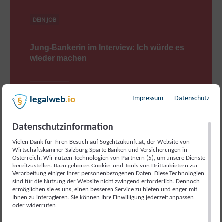
DEIN JOB
Jung-Bankerin im Interview: Ich würde es
wieder machen
Impressum
Datenschutz
legalweb
.io
Esther Reichholf ist 21 und arbeitet seit vier Jahren als
Bankkauffrau. Ihre Job-Wahl hat sie bis heute keinen
einzigen Tag bereut. Im Gegenteil: In unserem Blog-
Datenschutzinformation
Interview spricht die junge Pongauerin…
Vielen Dank für Ihren Besuch auf Sogehtzukunft.at, der Website von
Wirtschaftskammer Salzburg Sparte Banken und Versicherungen in
Österreich. Wir nutzen Technologien von Partnern (5), um unsere Dienste
21. NOVEMBER 2023
bereitzustellen. Dazu gehören Cookies und Tools von Drittanbietern zur
Verarbeitung einiger Ihrer personenbezogenen Daten. Diese Technologien
sind für die Nutzung der Website nicht zwingend erforderlich. Dennoch
ermöglichen sie es uns, einen besseren Service zu bieten und enger mit
Ihnen zu interagieren. Sie können Ihre Einwilligung jederzeit anpassen
oder widerrufen.
Neueste Beiträge