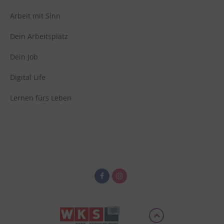
Vimeo
Arbeit mit Sinn
zu Vimeo
Details
Vimeo Inc., USA
Switch zum 
Dein Arbeitsplatz
Dein Job
Digital Life
Lernen fürs Leben