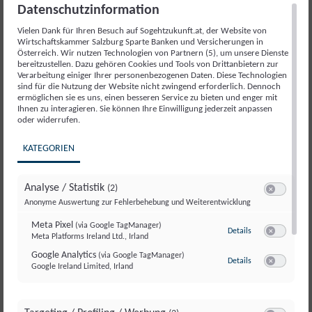
Mitarbeiter:innen in der Finanzbranche werden sich
Datenschutzinformation
künftig mit Algorithmen, Datenmodellen und KI-Tools
Vielen Dank für Ihren Besuch auf Sogehtzukunft.at, der Website von
auseinandersetzen.
Wirtschaftskammer Salzburg Sparte Banken und Versicherungen in
Österreich. Wir nutzen Technologien von Partnern (5), um unsere Dienste
Auch Automatisierung und Robotik sind heiße
bereitzustellen. Dazu gehören Cookies und Tools von Drittanbietern zur
Verarbeitung einiger Ihrer personenbezogenen Daten. Diese Technologien
Themen. Die Blockchain-Technologie wiederum
sind für die Nutzung der Website nicht zwingend erforderlich. Dennoch
revolutioniert die Art und Weise, wie Transaktionen
ermöglichen sie es uns, einen besseren Service zu bieten und enger mit
Ihnen zu interagieren. Sie können Ihre Einwilligung jederzeit anpassen
durchgeführt und Daten gespeichert werden. Im
oder widerrufen.
Finanz- und Versicherungswesen kann Blockchain zur
Erhöhung der Sicherheit und Transparenz beitragen.
KATEGORIEN
Die Karrierechance für Digital
Analyse / Statistik
(2)
Natives
Switch zum E
Anonyme Auswertung zur Fehlerbehebung und Weiterentwicklung
Meta Pixel
(via Google TagManager)
zu Meta Pixel
(via
Fazit: Mit digitalen Fähigkeiten kannst du nicht nur
Details
Meta Platforms Ireland Ltd., Irland
Switch zum 
den aktuellen Anforderungen gerecht werden,
Google Analytics
(via Google TagManager)
zu Google Analyt
Details
sondern dich auch auf zukünftige Entwicklungen in
Google Ireland Limited, Irland
Switch zum E
der Finanzbranche bestens vorbereiten. Gerade
jungen Menschen und Quereinsteigern eröffnet dies