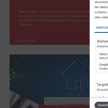
Verarbeit
der Websi
Der Sommer – des einen Freud, des anderen Leid. Bei den
zu bieten
einen kommt bei 30 Grad und mehr Urlaubsstimmung auf,
oder wide
bei denen anderen Schweißperlen. Viele von uns müssen
selbst bei…
KATEGO
11. AUGUST 2025
Analyse
Anonyme 
Meta 
Meta Pl
Google
Google 
Target
Personal
Adfo
Adform
Auswah