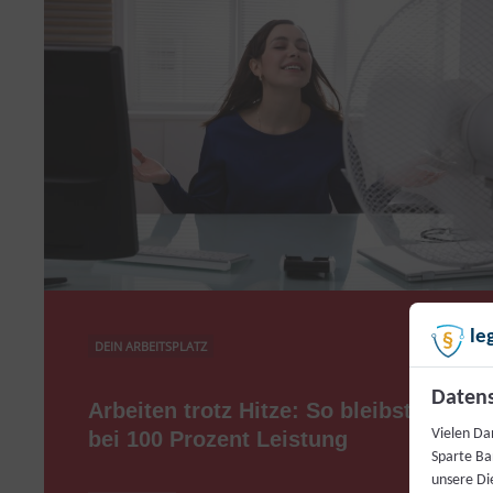
le
DEIN ARBEITSPLATZ
Datens
Arbeiten trotz Hitze: So bleibst du
Vielen Da
bei 100 Prozent Leistung
Sparte Ba
unsere Di