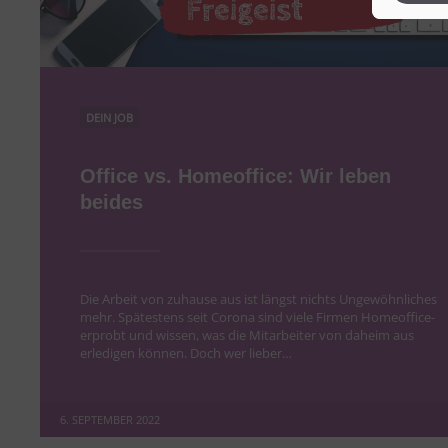
TikTok
TikTok 
Sonsti
Einbindun
DEIN JOB
Vimeo
Vimeo 
Office vs. Homeoffice: Wir leben
beides
Die Arbeit von zuhause aus ist längst nichts Ungewöhnliches
mehr. Spätestens seit Corona sind viele Firmen Homeoffice-
erprobt und wissen, was die Mitarbeiter von daheim aus
erledigen können. Doch wer lieber…
6. SEPTEMBER 2022