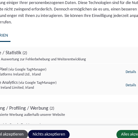
ung einiger Ihrer personenbezogenen Daten. Diese Technologien sind für die Nu
te nicht zwingend erforderlich. Dennoch ermöglichen sie es uns, einen besseren 
Das deutsche Zukunftsinstitut hat New Work zu einem
 und enger mit Ihnen zu interagieren. Sie können Ihre Einwilligung jederzeit anp
„Megatrend“ erklärt, die Arbeitswelt befinde sich in eine
rrufen.
grundlegenden Wandel. Karrierestreben und
Konkurrenzdenken treten in den Hintergrund – Flexibilitä
RIEN
Sinnhaftigkeit, Selbstverwirklichung und…
 / Statistik
(2)
12. OKTOBER 2023
Auswertung zur Fehlerbehebung und Weiterentwicklung
Pixel
(via Google TagManager)
z
Details
atforms Ireland Ltd., Irland
 Analytics
(via Google TagManager)
z
Details
Ireland Limited, Irland
ing / Profiling / Werbung
(2)
isierte Werbung außerhalb unserer Website
rm
(via Google TagManager)
z
Details
 A/S, Dänemark
l akzeptieren
Nichts akzeptieren
Alles akz