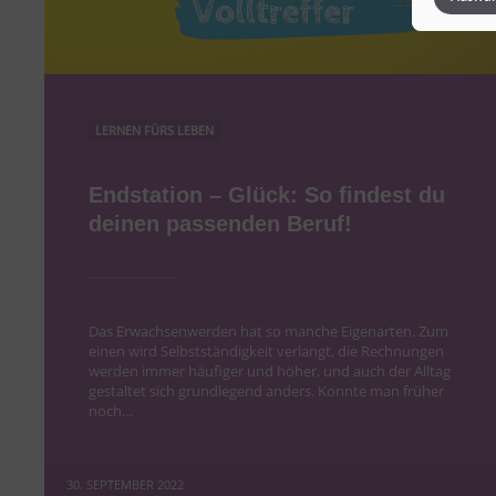
TikTok
TikTok 
Sonsti
Einbindun
LERNEN FÜRS LEBEN
Vimeo
Vimeo 
Endstation – Glück: So findest du
deinen passenden Beruf!
Das Erwachsenwerden hat so manche Eigenarten. Zum
einen wird Selbstständigkeit verlangt, die Rechnungen
werden immer häufiger und höher, und auch der Alltag
gestaltet sich grundlegend anders. Konnte man früher
noch…
30. SEPTEMBER 2022