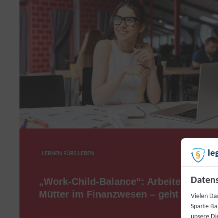
le
LERNEN FÜRS LEBEN
Datens
„Work-Child-Balance“: Arbeitende
Mütter im Finanzwesen – geht das?
Vielen Da
Sparte Ba
unsere Di