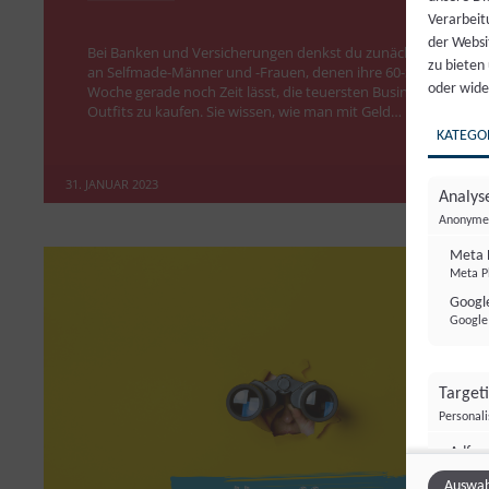
Verarbeit
der Websi
Bei Banken und Versicherungen denkst du zunächst wohl
zu bieten
an Selfmade-Männer und -Frauen, denen ihre 60-Stunden-
oder wide
Woche gerade noch Zeit lässt, die teuersten Business-
Outfits zu kaufen. Sie wissen, wie man mit Geld…
KATEGO
31. JANUAR 2023
Analyse
Anonyme 
Meta 
Meta Pl
Google
Google 
Target
Personal
Adfo
Adform
Auswah