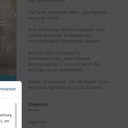
Tag spannend sind
Die Türen stehen dir offen – Durchgehen
musst du selbst
KI im Büroalltag: Welche Aufgaben auch
künftig Menschen in Banken und
Versicherungen übernehmen werden
Bank ist doch nur etwas für
Zahlenmenschen…oder? Warum
Kommunikation in meinem Beruf viel
wichtiger ist als Mathematik
Insider im Interview: Das Wichtigste in der
Versicherungsbranche ist das Zuhören
tenschutz
←
Zurück zur Übersicht
Themen
alzburg
5), um
Allgemein