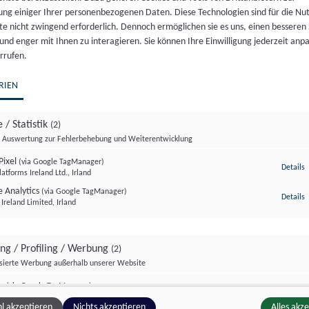
ung einiger Ihrer personenbezogenen Daten. Diese Technologien sind für die Nu
te nicht zwingend erforderlich. Dennoch ermöglichen sie es uns, einen besseren 
Du interessierst dich für eine Tätigkeit im Banken- und
 und enger mit Ihnen zu interagieren. Sie können Ihre Einwilligung jederzeit anp
Versicherungswesen, glaubst aber, dass du dafür nicht
rrufen.
geeignet bist? Wir behaupten: Doch, das bist du! Denn
dieser Bereich besteht nicht nur…
RIEN
19. DEZEMBER 2022
 / Statistik
(2)
Auswertung zur Fehlerbehebung und Weiterentwicklung
Pixel
(via Google TagManager)
z
Details
atforms Ireland Ltd., Irland
 Analytics
(via Google TagManager)
z
Details
Ireland Limited, Irland
ing / Profiling / Werbung
(2)
isierte Werbung außerhalb unserer Website
rm
(via Google TagManager)
z
Details
 A/S, Dänemark
l akzeptieren
Nichts akzeptieren
Alles akz