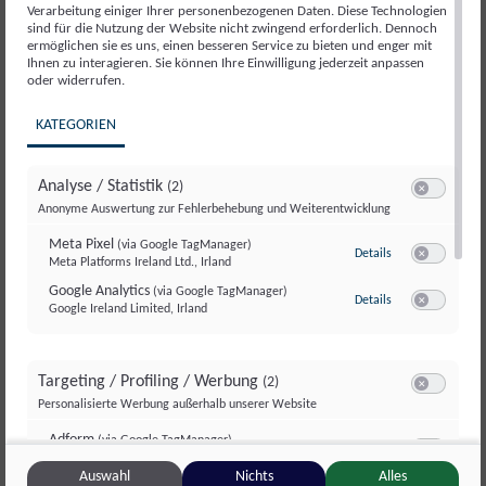
Verarbeitung einiger Ihrer personenbezogenen Daten. Diese Technologien
sind für die Nutzung der Website nicht zwingend erforderlich. Dennoch
ermöglichen sie es uns, einen besseren Service zu bieten und enger mit
Ihnen zu interagieren. Sie können Ihre Einwilligung jederzeit anpassen
oder widerrufen.
KATEGORIEN
Analyse / Statistik
(2)
Switch zum E
Anonyme Auswertung zur Fehlerbehebung und Weiterentwicklung
Meta Pixel
(via Google TagManager)
zu Meta Pixel
(via
Details
Meta Platforms Ireland Ltd., Irland
Switch zum 
Google Analytics
(via Google TagManager)
zu Google Analyt
Details
Google Ireland Limited, Irland
Switch zum E
Targeting / Profiling / Werbung
(2)
Switch zum E
Personalisierte Werbung außerhalb unserer Website
Adform
(via Google TagManager)
zu Adform
(via Go
Details
Adform A/S, Dänemark
Switch zum 
Auswahl
Nichts
Alles