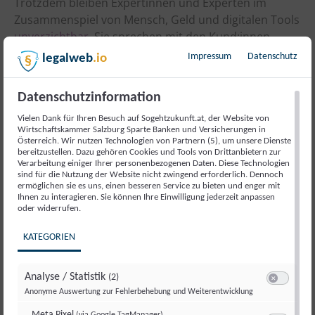
Trotzdem bleiben Expertinnen und Experten im
Zusammenspiel von Mensch, Geld und digitalen Tools
unverzichtbar
. Sie sprechen mit den Kund:innen,
kümmern sich ums Geld und kontrollieren die
Impressum
Datenschutz
legalweb
.io
digitalen Tools. Expert:in zu werden, funktioniert im
Finanzwesen 4.0 übrigens auch noch genauso wie
Datenschutzinformation
davor: Mit einer
Lehre im Banken- und
Versicherungsbereich
erlernst du alles, was du für
Vielen Dank für Ihren Besuch auf Sogehtzukunft.at, der Website von
Wirtschaftskammer Salzburg Sparte Banken und Versicherungen in
eine Karriere in diesem Berufsfeld können und wissen
Österreich. Wir nutzen Technologien von Partnern (5), um unsere Dienste
musst.
bereitzustellen. Dazu gehören Cookies und Tools von Drittanbietern zur
Verarbeitung einiger Ihrer personenbezogenen Daten. Diese Technologien
sind für die Nutzung der Website nicht zwingend erforderlich. Dennoch
ermöglichen sie es uns, einen besseren Service zu bieten und enger mit
Ihnen zu interagieren. Sie können Ihre Einwilligung jederzeit anpassen
AUSBILDUNG
BANKEN
BANKKAUFFRAU
BANKKAUFMANN
oder widerrufen.
DIGITALISIERUNG
EXPERTEN
FAKTOR MENSCH
KATEGORIEN
FINANZBRANCHE
FINANZWESEN 4.0
Analyse / Statistik
KÜNSTLICHE INTELLIGENZ
LEHRE
SO GEHT ZUKUNFT
(2)
Switch zum E
Anonyme Auswertung zur Fehlerbehebung und Weiterentwicklung
VERSICHERUNGEN
VERTRAUEN
Meta Pixel